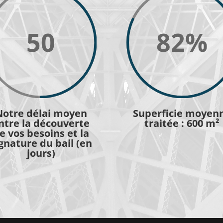
50
82
%
Notre délai moyen
Superficie moyen
ntre la découverte
traitée : 600 m²
e vos besoins et la
gnature du bail (en
jours)