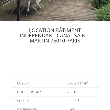
LOCATION BÂTIMENT
IND
É
PENDANT CANAL SAINT-
MARTIN 75010 PARIS
LOYER :
370 € par m²
CODE POSTAL:
75010
SUPERFICIE :
300 m²
RÉFÉRENCE :
L1001